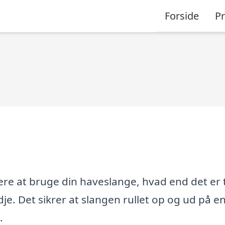
Forside
P
 at bruge din haveslange, hvad end det er t
dje. Det sikrer at slangen rullet op og ud på 
.