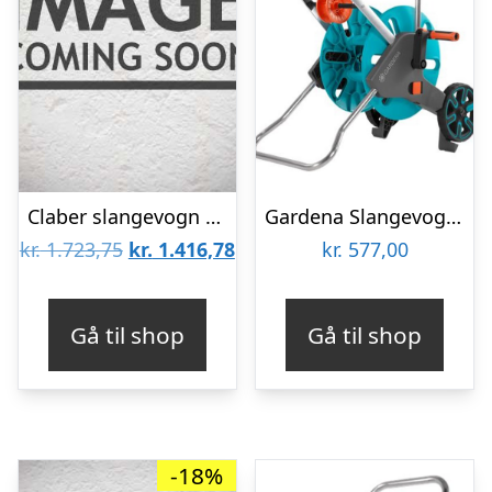
Claber slangevogn 1/2″ til 85 m slange
Gardena Slangevogn AquaRoll M Easy
Den
Den
kr.
1.723,75
kr.
1.416,78
kr.
577,00
oprindelige
aktuelle
pris
pris
Gå til shop
Gå til shop
var:
er:
kr. 1.723,75.
kr. 1.416,78.
-18%