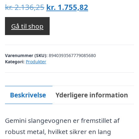
Den
Den
kr.
2.136,25
kr.
1.755,82
oprindelige
aktuelle
pris
pris
Gå til shop
var:
er:
kr. 2.136,25.
kr. 1.755,82.
Varenummer (SKU):
8940393567779085680
Kategori:
Produkter
Beskrivelse
Yderligere information
Gemini slangevognen er fremstillet af
robust metal, hvilket sikrer en lang