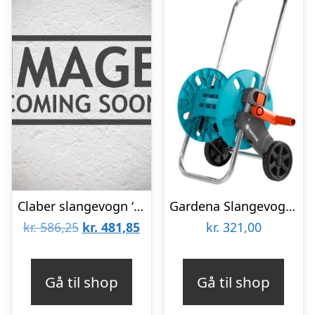
Claber slangevogn ‘Ecosei’, u/slange
Gardena Slangevogn AquaRoll S
Den
Den
kr.
586,25
kr.
481,85
kr.
321,00
oprindelige
aktuelle
pris
pris
Gå til shop
Gå til shop
var:
er: