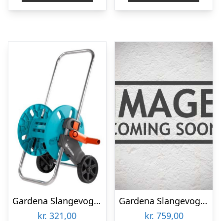
Gardena Slangevogn AquaRoll S
Gardena Slangevogn Aquaroll M Easy, Samlet Med 20 M Flex Slange – 18517-20
kr.
321,00
kr.
759,00