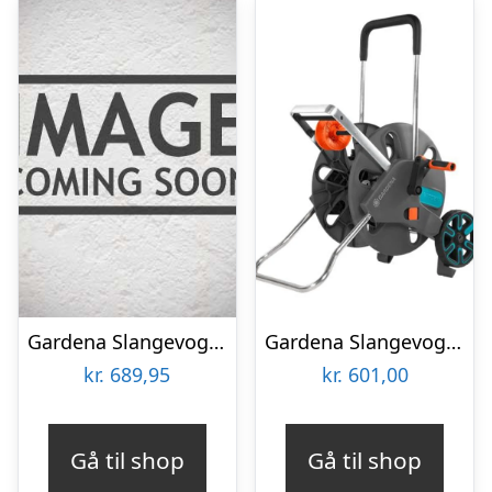
Gardena Slangevogn CleverRoll Easy M – 18515-20
Gardena Slangevogn AquaRoll L Easy
kr.
689,95
kr.
601,00
Gå til shop
Gå til shop