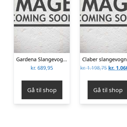
Gardena Slangevogn CleverRoll Easy M – 18515-20
Den
kr.
689,95
kr.
1.198,75
kr.
1.06
oprinde
pris
Gå til shop
Gå til shop
var:
kr. 1.19