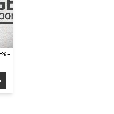
Gardena Slangevogn CleverRoll Easy Metal M m. 25 m FLEX slange 13 mm (1/2″), sæt – 18547-20
p