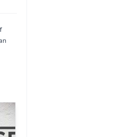
f
kan