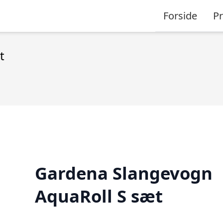
Forside
P
t
Gardena Slangevogn
AquaRoll S sæt