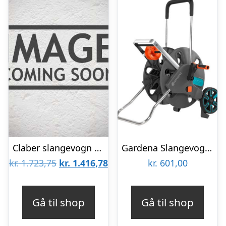
Claber slangevogn 1/2″ til 85 m slange
Gardena Slangevogn AquaRoll L Easy
Den
Den
kr.
1.723,75
kr.
1.416,78
kr.
601,00
oprindelige
aktuelle
pris
pris
Gå til shop
Gå til shop
var:
er: