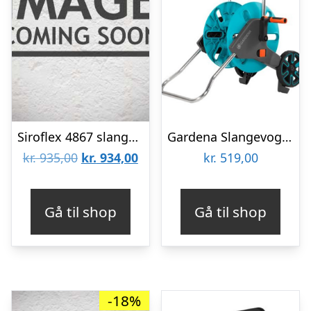
Siroflex 4867 slangevogn u/slange
Gardena Slangevogn AquaRoll M
Den
Den
kr.
935,00
kr.
934,00
kr.
519,00
oprindelige
aktuelle
pris
pris
Gå til shop
Gå til shop
var:
er:
kr. 935,00.
kr. 934,00.
-18%