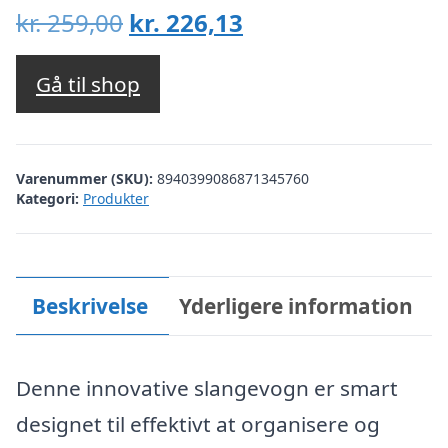
Den
Den
kr.
259,00
kr.
226,13
oprindelige
aktuelle
pris
pris
Gå til shop
var:
er:
kr. 259,00.
kr. 226,13.
Varenummer (SKU):
8940399086871345760
Kategori:
Produkter
Beskrivelse
Yderligere information
Denne innovative slangevogn er smart
designet til effektivt at organisere og