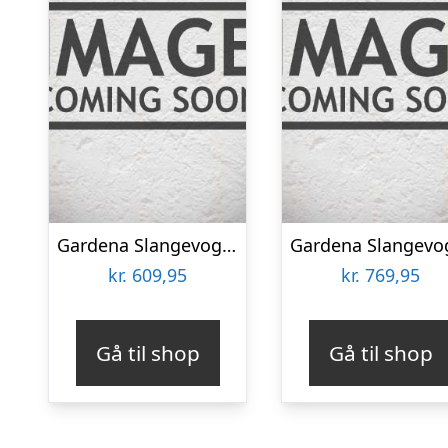
Gardena Slangevogn Aquaroll M, Umonteret – 18511-20
kr.
609,95
kr.
769,95
Gå til shop
Gå til shop