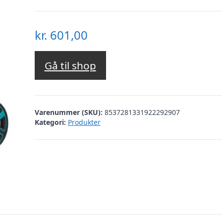
kr.
601,00
Gå til shop
Varenummer (SKU):
8537281331922292907
Kategori:
Produkter