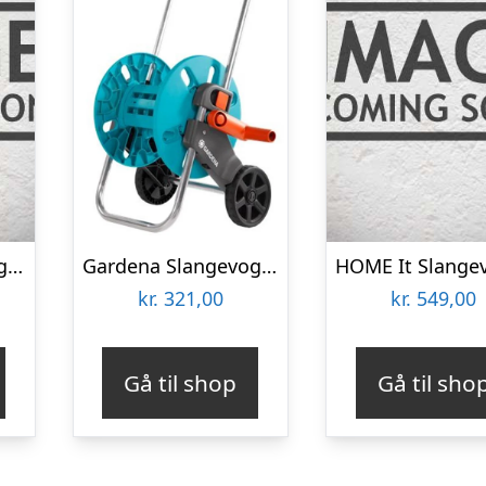
Gardena Slangevogn Aquaroll L Ergoplus M – 18520-20
Gardena Slangevogn AquaRoll S
kr.
321,00
kr.
549,00
Gå til shop
Gå til sho