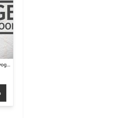
HOME It Slangevogn 1/2″ 50 meter
p