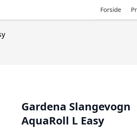
Forside
P
sy
Gardena Slangevogn
AquaRoll L Easy