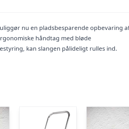
liggør nu en pladsbesparende opbevaring a
t ergonomiske håndtag med bløde
yring, kan slangen pålideligt rulles ind.