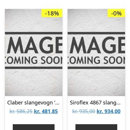
-18%
-0%
Claber slangevogn ‘Ecosei’, u/slange
Siroflex 4867 slangevogn u/slange
Den
Den
Den
De
kr.
586,25
kr.
481,85
kr.
935,00
kr.
934,00
oprindelige
aktuelle
oprindelige
aktu
pris
pris
pris
pris